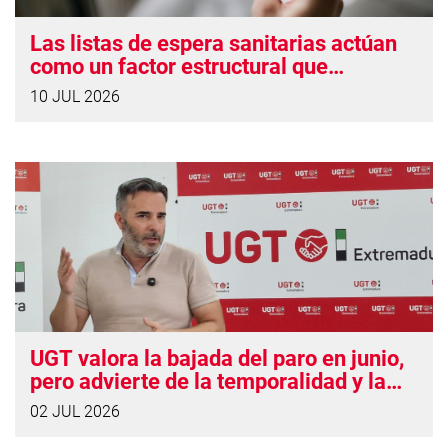
Las listas de espera sanitarias actúan
como un factor estructural que
prolonga las bajas laborales
10 JUL 2026
UGT valora la bajada del paro en junio,
pero advierte de la temporalidad y la
precariedad del empleo creado
02 JUL 2026