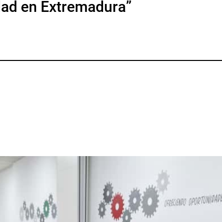
ldad en Extremadura”
p
gram