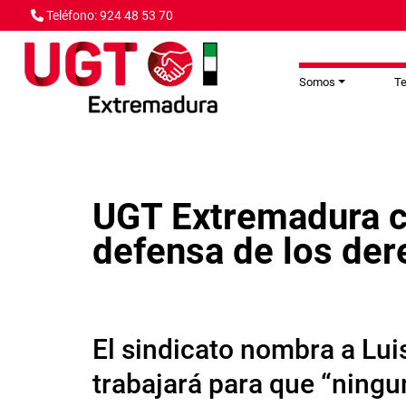
Pasar al contenido principal
Teléfono: 924 48 53 70
Somos
T
UGT Extremadura co
defensa de los der
El sindicato nombra a Lu
trabajará para que “ningu