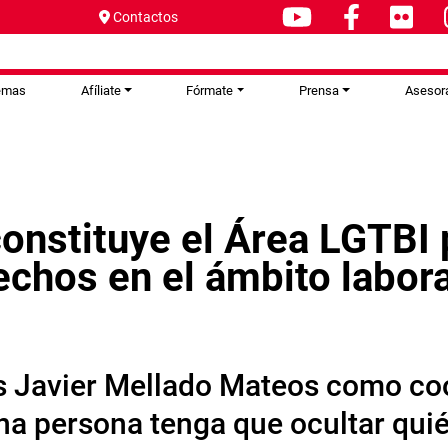
Contactos
emas
Afíliate
Fórmate
Prensa
Asesor
nstituye el Área LGTBI p
echos en el ámbito labora
is Javier Mellado Mateos como coo
na persona tenga que ocultar quié