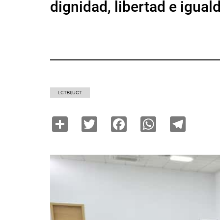
dignidad, libertad e igua
LGTBI|UGT
Share
Twitter
Facebook
WhatsAp
Tele