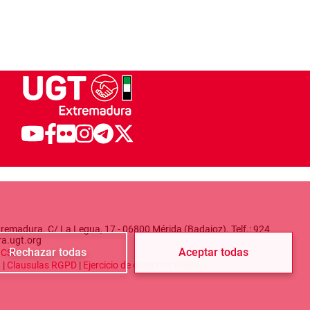
remadura. C/ La Legua, 17 - 06800 Mérida (Badajoz). Telf.: 924
ra.ugt.org
Rechazar todas
Aceptar todas
a
CSI
d
|
Clausulas RGPD
|
Ejercicio de derechos RGPD