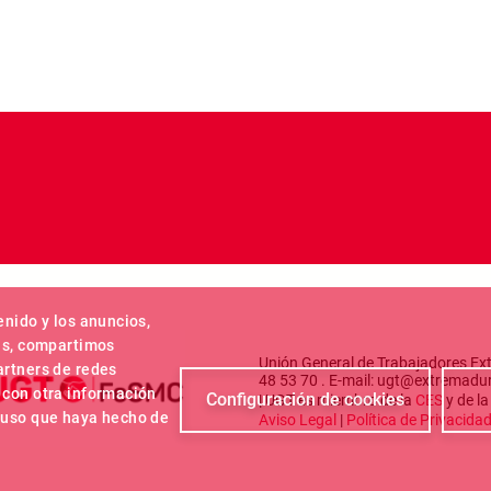
enido y los anuncios,
más, compartimos
Unión General de Trabajadores Ext
artners de redes
48 53 70 . E-mail: ugt@extremadu
 con otra información
Configuración de cookies
| UGT es miembro de la
CES
y de l
l uso que haya hecho de
Aviso Legal
|
Política de Privacida