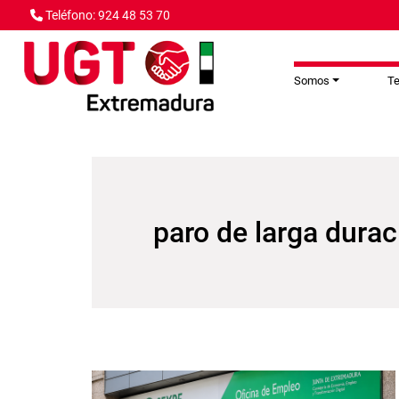
Pasar al contenido principal
Teléfono: 924 48 53 70
Somos
T
paro de larga durac