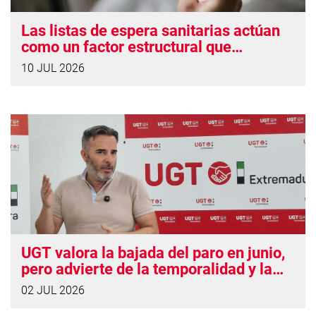
Las listas de espera sanitarias actúan
como un factor estructural que
prolonga las bajas laborales
10 JUL 2026
UGT valora la bajada del paro en junio,
pero advierte de la temporalidad y la
precariedad del empleo creado
02 JUL 2026