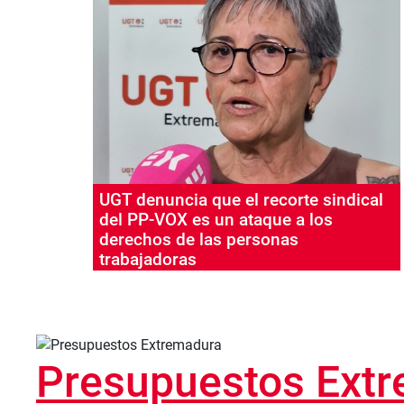
UGT denuncia que el recorte sindical
del PP-VOX es un ataque a los
derechos de las personas
trabajadoras
Presupuestos Ext