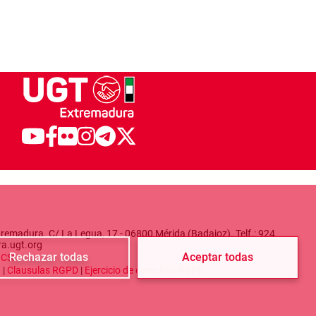
remadura. C/ La Legua, 17 - 06800 Mérida (Badajoz). Telf.: 924
ra.ugt.org
Rechazar todas
Aceptar todas
a
CSI
d
|
Clausulas RGPD
|
Ejercicio de derechos RGPD