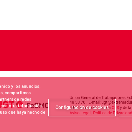
enido y los anuncios,
más, compartimos
Unión General de Trabajadores Ext
artners de redes
48 53 70 . E-mail: ugt@extremadu
 con otra información
Configuración de cookies
| UGT es miembro de la
CES
y de l
l uso que haya hecho de
Aviso Legal
|
Política de Privacida