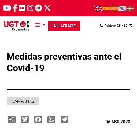
Pasar al contenido principal
AFÍLIATE
Teléfono: 924 48 53 70
Medidas preventivas ante el
Covid-19
CAMPAÑAS
Share
Twitter
Facebook
WhatsApp
Telegram
06 ABR 2020