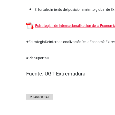
El fortalecimiento del posicionamiento global de E
Estrategias de Internacionalización de la Econom
#EstrategiaDeInternacionalizaciónDeLaEconomíaExt
#PlanXportaII
Fuente:
UGT Extremadura
#PLANXPORTAII