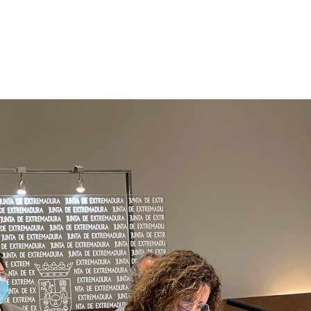
p
gram